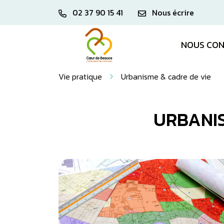
Aller
Gestion des traceurs
02 37 90 15 41
Nous écrire
au
contenu
NOUS CON
Vie pratique
Urbanisme & cadre de vie
URBANIS