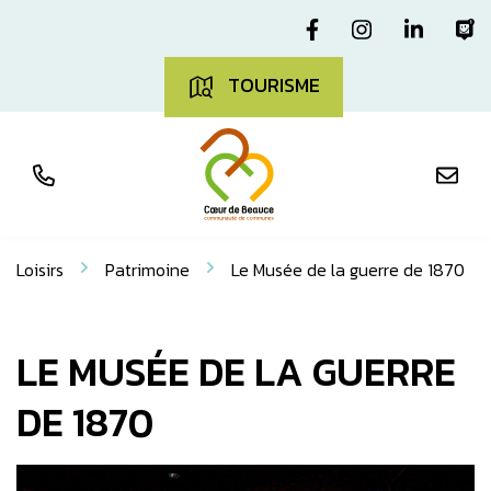
Aller
Gestion des traceurs
Lien vers le com
Lien vers l
Lien v
L
au
contenu
TOURISME
Loisirs
Patrimoine
Le Musée de la guerre de 1870
LE MUSÉE DE LA GUERRE
DE 1870