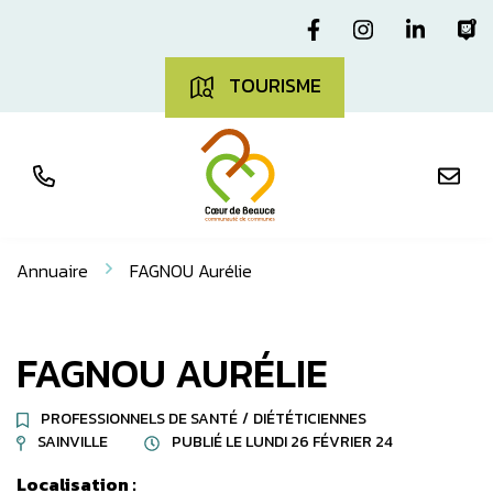
Aller
Gestion des traceurs
Lien vers le com
Lien vers l
Lien v
L
au
contenu
TOURISME
Annuaire
FAGNOU Aurélie
FAGNOU AURÉLIE
PROFESSIONNELS DE SANTÉ
/
DIÉTÉTICIENNES
SAINVILLE
PUBLIÉ LE
LUNDI 26 FÉVRIER 24
Localisation :