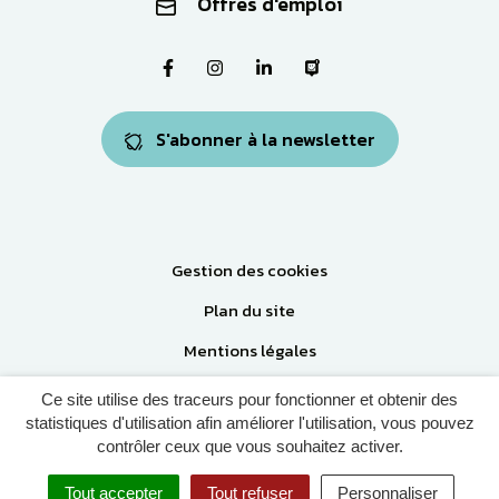
Offres d'emploi
Lien vers le compte Facebook
Lien vers le compte Instagram
Lien vers le compte Linkedi
Lien vers la page Pa
S'abonner à la newsletter
Gestion des cookies
Plan du site
Mentions légales
Accessibilité: Partiellement conforme
Ce site utilise des traceurs pour fonctionner et obtenir des
statistiques d'utilisation afin améliorer l'utilisation, vous pouvez
Politique de confidentialité
contrôler ceux que vous souhaitez activer.
Tout accepter
Tout refuser
Personnaliser
MENU