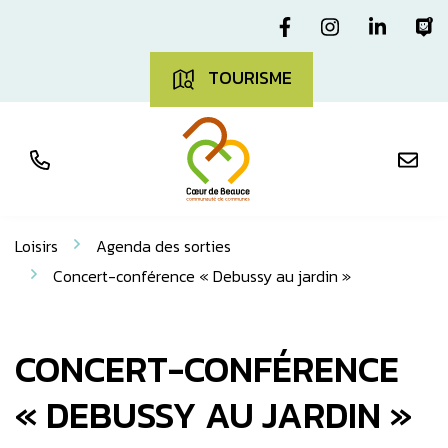
Aller
Gestion des traceurs
Lien vers le com
Lien vers l
Lien v
L
au
contenu
TOURISME
Loisirs
Agenda des sorties
Concert-conférence « Debussy au jardin »
CONCERT-CONFÉRENCE
« DEBUSSY AU JARDIN »