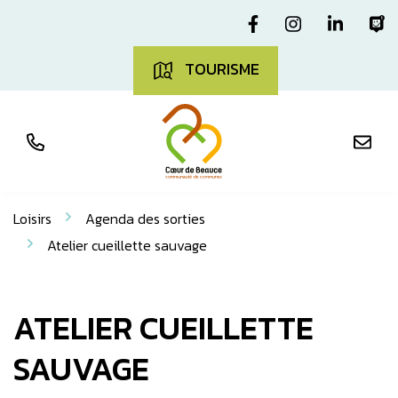
Aller
Gestion des traceurs
Lien vers le com
Lien vers l
Lien v
L
au
contenu
TOURISME
Loisirs
Agenda des sorties
Atelier cueillette sauvage
ATELIER CUEILLETTE
SAUVAGE